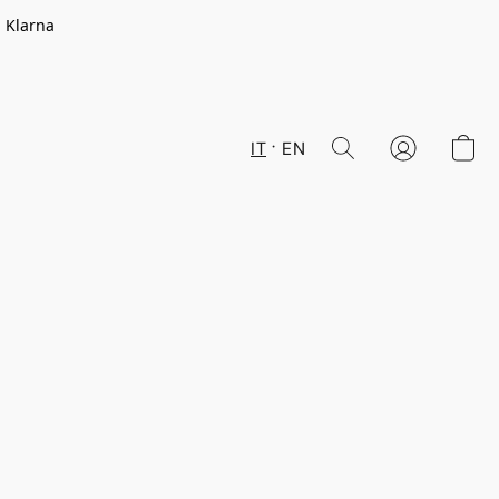
n Klarna
IT
EN