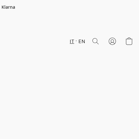
n Klarna
IT
EN