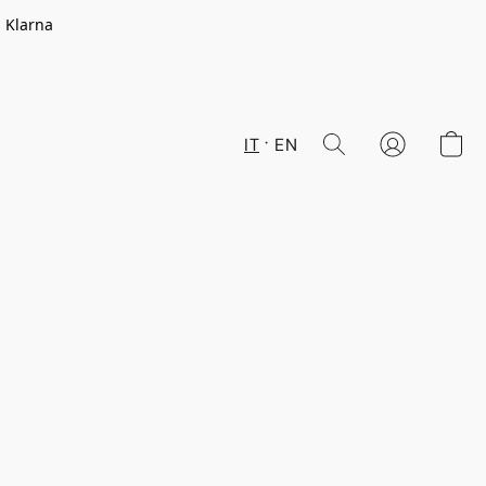
n Klarna
IT
EN