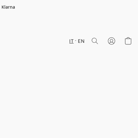
n Klarna
IT
EN