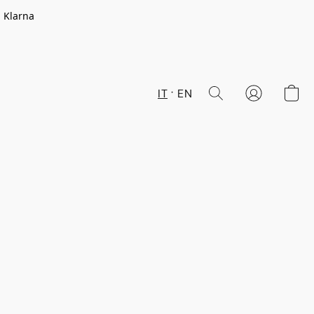
n Klarna
IT
EN