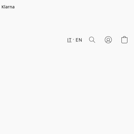
n Klarna
IT
EN