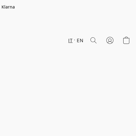
n Klarna
IT
EN