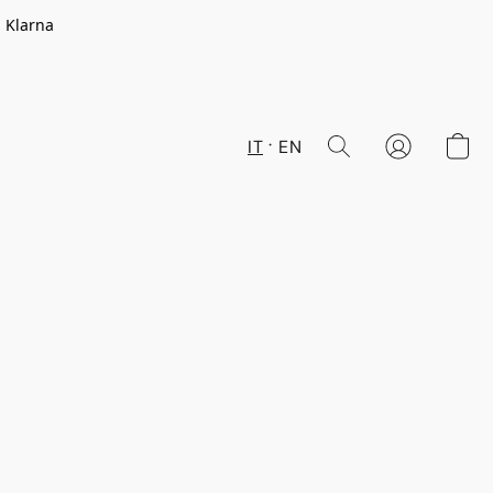
n Klarna
IT
EN