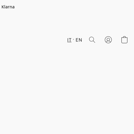
n Klarna
IT
EN