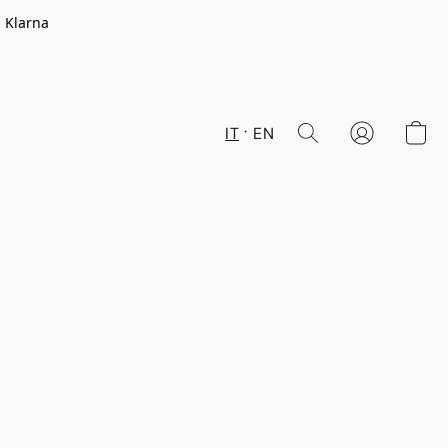
n Klarna
IT
EN