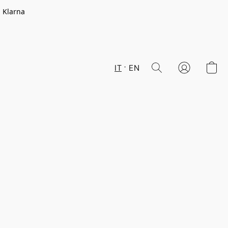
n Klarna
IT
EN