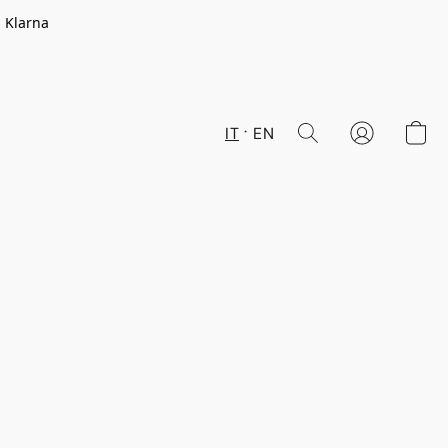
n Klarna
IT
EN