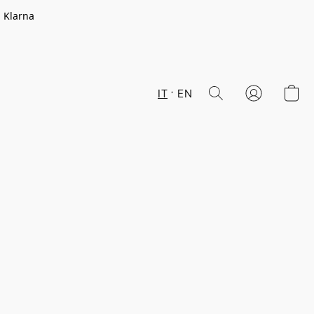
n Klarna
IT
EN