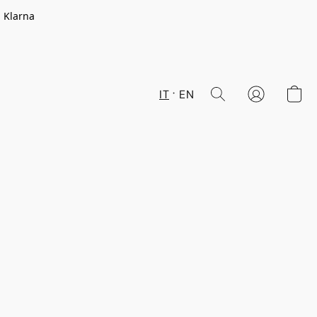
n Klarna
IT
EN