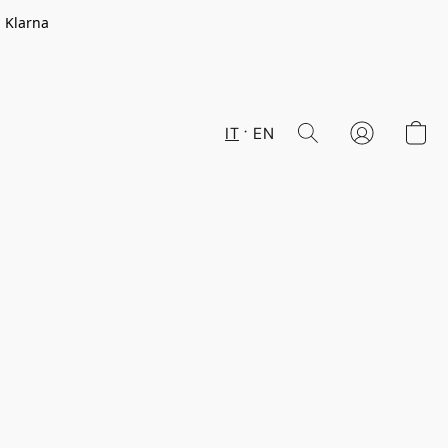
n Klarna
IT
EN