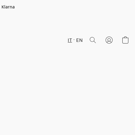
n Klarna
IT
EN