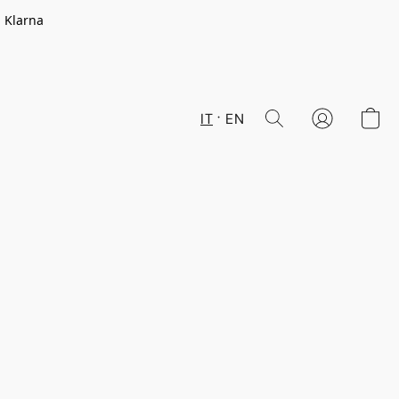
n Klarna
IT
EN