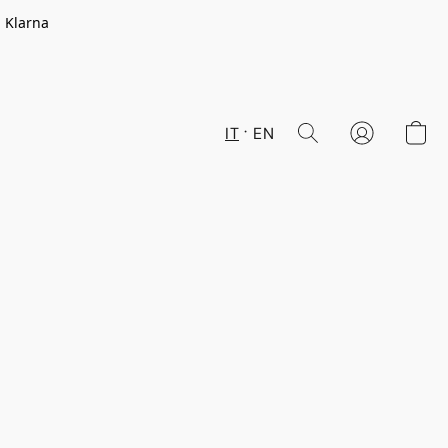
n Klarna
IT
EN