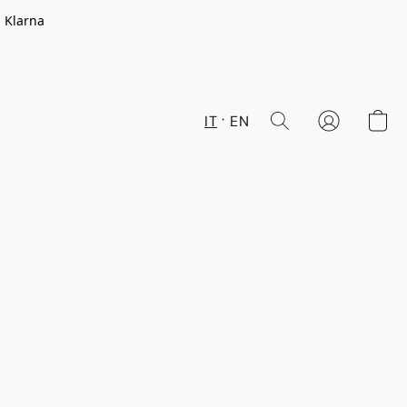
n Klarna
IT
EN