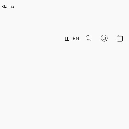
n Klarna
IT
EN