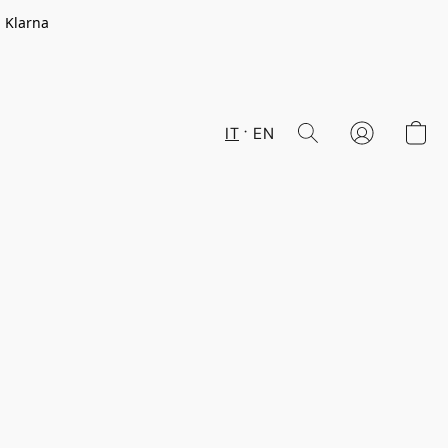
n Klarna
IT
EN