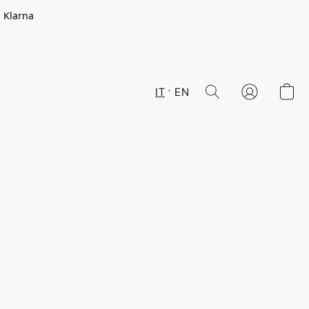
n Klarna
IT
EN