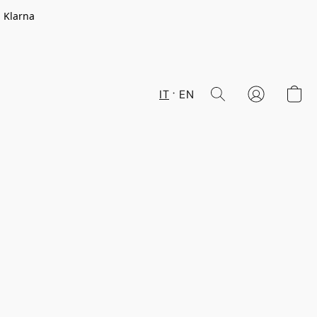
n Klarna
IT
EN